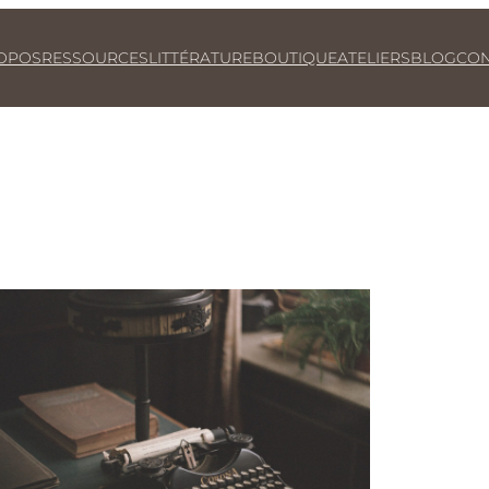
OPOS
RESSOURCES
LITTÉRATURE
BOUTIQUE
ATELIERS
BLOG
CON