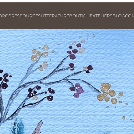
OPOS
RESSOURCES
LITTÉRATURE
BOUTIQUE
ATELIERS
BLOG
CON